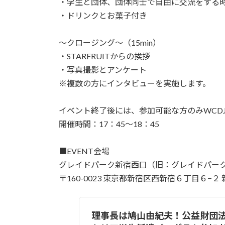
・学生と団体、団体同士で自由に交流をする
・ドリンクとお菓子付き
～クロージング～（15min）
・STARFRUITからの挨拶
・写真撮影とアンケート
※複数の方にインタビューを実施します。
イベント終了後には、参加可能な方のみWCD
​開催時間：17：45～18：45
■EVENT会場
グレイドパーク新宿西口（旧：グレイドパー
〒160-0023 東京都新宿区西新宿６丁目６−
理事長は鳩山由紀夫！公益財団法