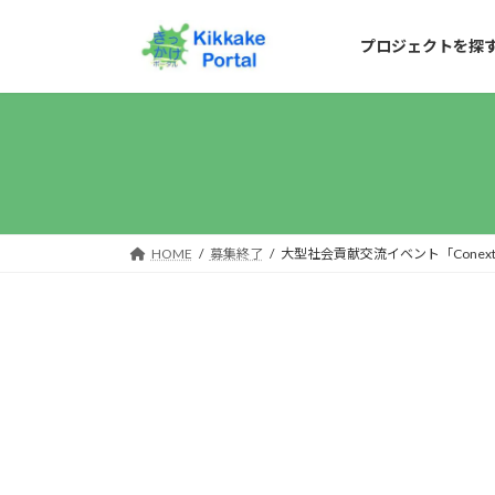
コ
ナ
ン
ビ
プロジェクトを探
テ
ゲ
ン
ー
ツ
シ
へ
ョ
ス
ン
キ
に
HOME
募集終了
大型社会貢献交流イベント「Conex
ッ
移
プ
動