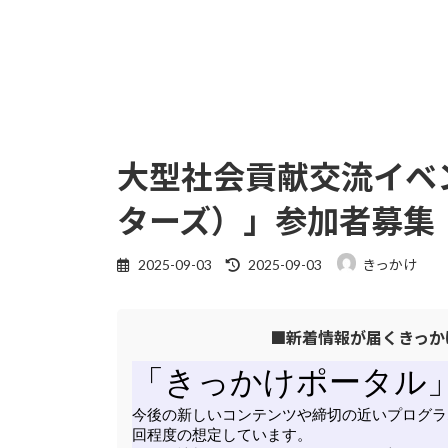
大型社会貢献交流イベント
ターズ）」参加者募集
最
2025-09-03
2025-09-03
きっかけ
終
更
■新着情報が届くきっか
新
日
時
: