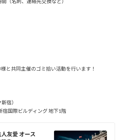
時間（名刺、連絡先交換など）
J様と共同主催のゴミ拾い活動を行います！
ク新宿）
２ 新宿国際ビルディング 地下1階
人友愛 オース