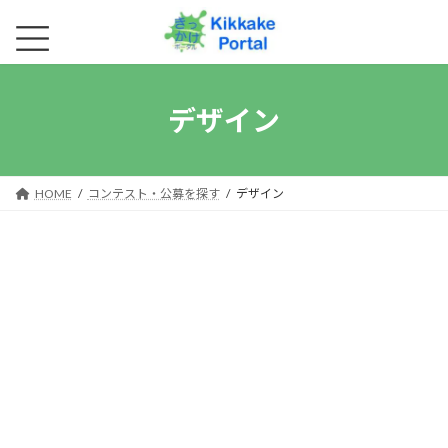
コ
ナ
ン
ビ
テ
ゲ
ン
ー
デザイン
ツ
シ
へ
ョ
ス
ン
キ
に
HOME
コンテスト・公募を探す
デザイン
ッ
移
プ
動