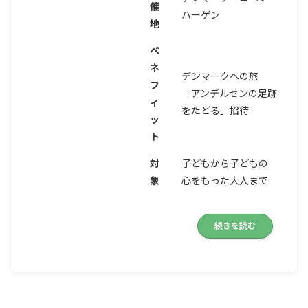
催
ハーゲン
地
ベ
ネ
デンマークへの旅
フ
「アンデルセンの足跡
ィ
をたどる」招待
ッ
ト
対
子どもから子どもの
象
心をもった大人まで
続きを読む