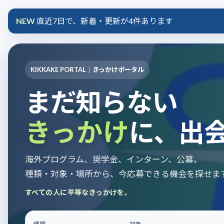
コ
ナ
ン
ビ
NEW
直近7日で、新着・更新が4件あります
テ
ゲ
ン
ー
ツ
シ
KIKKAKE PORTAL｜きっかけポータル
へ
ョ
ス
ン
まだ知らない
キ
に
ッ
移
きっかけ
に、出
プ
動
海外プログラム、奨学金、インターン、公募。
種類・対象・場所から、今応募できる機会を探せま
すべての人に平等なきっかけを。