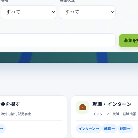
場所
募集状況
募集を
学金を探す
就職・インターン
・海外の給付型奨学金
インターン・就職・転職情報
 →
インターン →
就職 →
転職 →