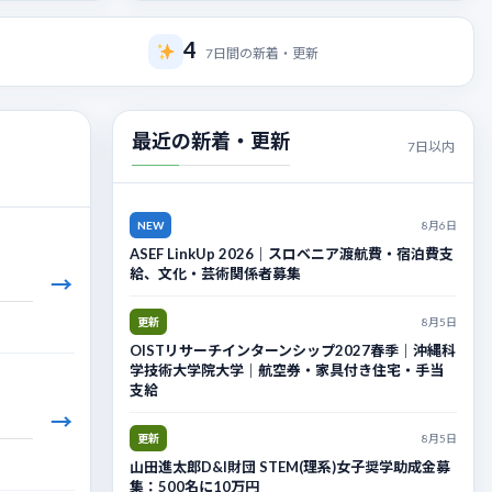
4
7日間の新着・更新
最近の新着・更新
7日以内
NEW
8月6日
ASEF LinkUp 2026｜スロベニア渡航費・宿泊費支
給、文化・芸術関係者募集
→
更新
8月5日
OISTリサーチインターンシップ2027春季｜沖縄科
学技術大学院大学｜航空券・家具付き住宅・手当
支給
→
更新
8月5日
山田進太郎D&I財団 STEM(理系)女子奨学助成金募
集：500名に10万円