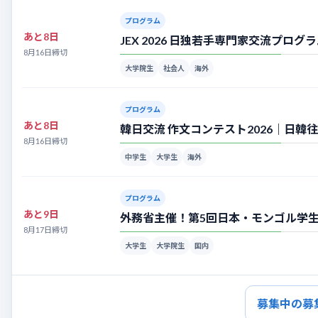
プログラム
あと8日
JEX 2026 日独若手専門家交流プ
8月16日締切
大学院生
社会人
海外
プログラム
あと8日
韓日交流 作文コンテスト2026｜日
8月16日締切
中学生
大学生
海外
プログラム
あと9日
外務省主催！第5回日本・モンゴル学生フ
8月17日締切
大学生
大学院生
国内
募集中の募