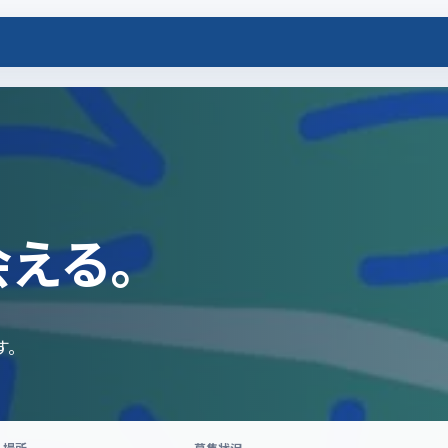
会える。
す。