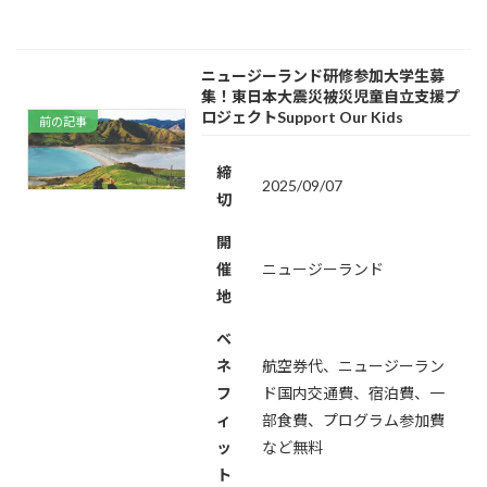
ニュージーランド研修参加大学生募
集！東日本大震災被災児童自立支援プ
ロジェクトSupport Our Kids
前の記事
締
2025/09/07
切
開
催
ニュージーランド
地
ベ
ネ
航空券代、ニュージーラン
フ
ド国内交通費、宿泊費、一
ィ
部食費、プログラム参加費
ッ
など無料
ト