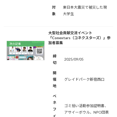
対
東日本大震災で被災した現
象
大学生
大型社会貢献交流イベント
「Conextars（コネクスターズ）」参
加者募集
次の記事
締
2025/09/05
切
開
催
グレイドパーク新宿西口
地
ベ
ネ
ゴミ拾い活動参加証明書、
フ
アサイーボウル、NPO団表
ィ