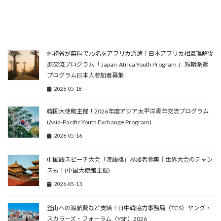
韓国への渡航費など支給！日本アセアンセンター日本アセアン
若手ブリッジ・ビルダーズ (AJYBB)
2026-05-27
外務省が無料で75名をアフリカ派遣！日本アフリカ相互理解促
進交流プログラム「 Japan-Africa Youth Program 」 短期派遣
プログラム日本人参加者募集
2026-05-18
韓国大使館主催！2026年度アジア太平洋青年交流プログラム
(Asia-Pacific Youth Exchange Program)
2026-05-16
中国語スピーチ大会「漢語橋」参加者募集｜世界大会のチャン
スも！(中国大使館主催)
2026-05-13
釜山への渡航費など支給！日中韓協力事務局（TCS）ヤング・
スカラーズ・フォーラム（YSF）2026