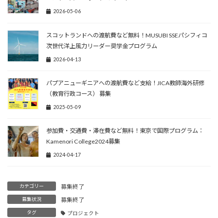
2026-05-06
スコットランドへの渡航費など無料！MUSUBI SSEパシフィコ
次世代洋上風力リーダー奨学金プログラム
2026-04-13
パプアニューギニアへの渡航費など支給！JICA教師海外研修
（教育行政コース） 募集
2025-05-09
参加費・交通費・滞在費など無料！東京で国際プログラム：
Kamenori College2024募集
2024-04-17
カテゴリー
募集終了
募集状況
募集終了
タグ
プロジェクト