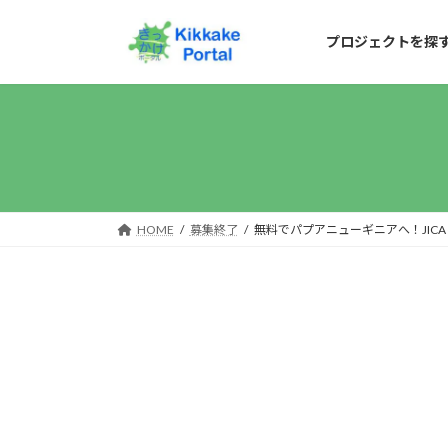
コ
ナ
ン
ビ
プロジェクトを探
テ
ゲ
ン
ー
ツ
シ
へ
ョ
ス
ン
キ
に
HOME
募集終了
無料でパプアニューギニアへ！JICA
ッ
移
プ
動