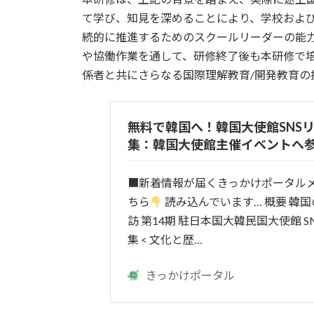
て学び、知見を深めることにより、学校および
続的に推進するためのスクールリーダーの能
や協働作業を通して、研修終了後も本研修で
係者と共にさらなる国際理解教育/開発教育の
無料で韓国へ！韓国大使館SNS
集：韓国大使館主催イベントへ
■新着情報が届くきっかけポータル
ちら
読み込んでいます… 概要 韓
訪 第14期 駐日本国大韓民国大使館 
集 < 文化と歴…
きっかけポータル