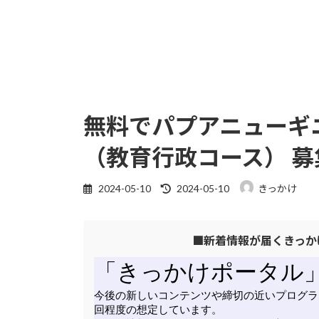
無料でパプアニューギニ
（教育行政コース） 募
最
2024-05-10
2024-05-10
きっかけ
終
更
■新着情報が届くきっか
新
日
時
: