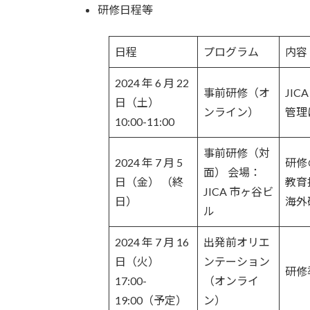
研修日程等
日程
プログラム
内容
2024 年 6 月 22
事前研修（オ
JI
日（土）
ンライン）
管理
10:00-11:00
事前研修（対
2024 年 7 月 5
研修
面） 会場：
日（金） （終
教育
JICA 市ヶ谷ビ
日）
海外
ル
2024 年 7 月 16
出発前オリエ
日（火）
ンテーション
研修
17:00-
（オンライ
19:00（予定）
ン）