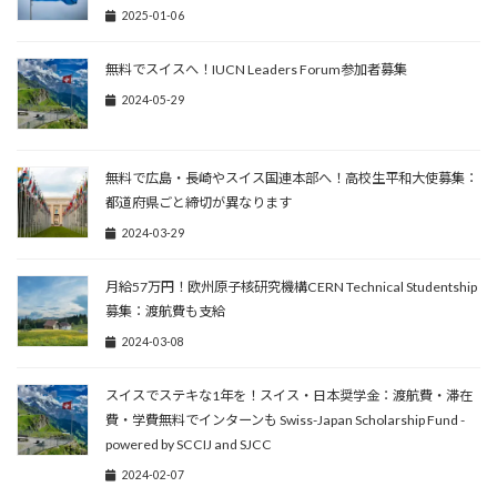
2025-01-06
無料でスイスへ！IUCN Leaders Forum参加者募集
2024-05-29
無料で広島・長崎やスイス国連本部へ！高校生平和大使募集：
都道府県ごと締切が異なります
2024-03-29
月給57万円！欧州原子核研究機構CERN Technical Studentship
募集：渡航費も支給
2024-03-08
スイスでステキな1年を！スイス・日本奨学金：渡航費・滞在
費・学費無料でインターンも Swiss-Japan Scholarship Fund -
powered by SCCIJ and SJCC
2024-02-07