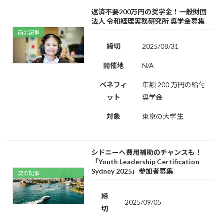
返済不要200万円の奨学金！一般財団
法人 令和経理実務研究所 奨学金募集
前の記事
締切
2025/08/31
開催地
N/A
ベネフィ
年額 200 万円の給付
ット
奨学金
対象
東京の大学生
シドニーへ費用補助のチャンスも！
「Youth Leadership Certification
Sydney 2025」参加者募集
次の記事
締
2025/09/05
切