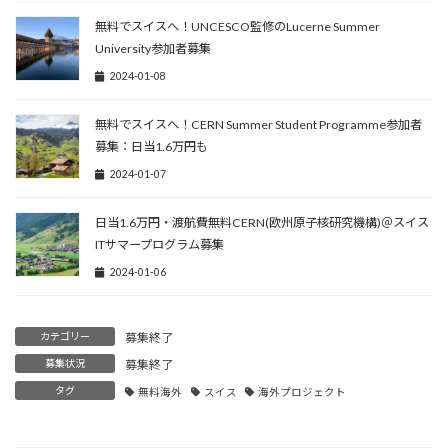
無料でスイスへ！UNCESCO監修のLucerne Summer
University参加者募集
2024-01-08
無料でスイスへ！CERN Summer Student Programme参加者
募集：日当1.6万円も
2024-01-07
日当1.6万円・渡航費無料CERN(欧州原子核研究機構)＠スイス
ITサマープログラム募集
2024-01-06
カテゴリー
募集終了
募集状況
募集終了
タグ
無料海外
スイス
海外プロジェクト