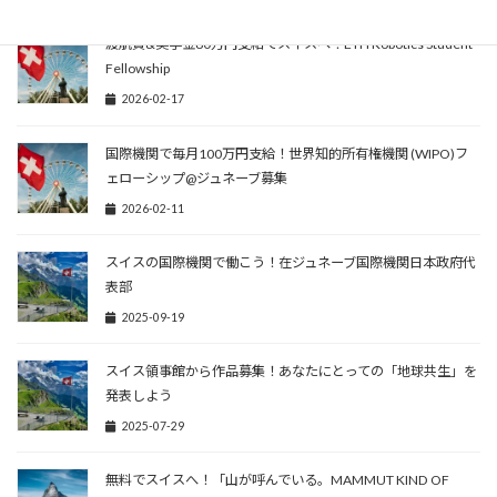
渡航費&奨学金80万円支給でスイスへ！ETH Robotics Student
Fellowship
2026-02-17
国際機関で毎月100万円支給！世界知的所有権機関 (WIPO)フ
ェローシップ@ジュネーブ募集
2026-02-11
スイスの国際機関で働こう！在ジュネーブ国際機関日本政府代
表部
2025-09-19
スイス領事館から作品募集！あなたにとっての「地球共生」を
発表しよう
2025-07-29
無料でスイスへ！「山が呼んでいる。MAMMUT KIND OF