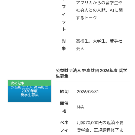
アフリカからの留学生や
フ
社会人との人脈、AIに関
ィ
するトーク
ッ
ト
対
高校生、大学生、若手社
象
会人
公益財団法人 野島財団 2026年度 奨学
生募集
次の記事
締切
2026/03/31
開催
N/A
地
ベネ
月額70,000円の返済不要
フィ
奨学金、正規課程修了ま