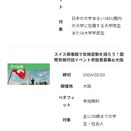
ト
日本の大学あるいはEU圏内
対
の大学に在籍する大学院生
象
または大学学部生
スイス領事館で気候変動を語ろう！国
際気候対話イベント参加者募集@大阪
次の記事
締切
2026/03/20
開催地
大阪
ベネフィ
参加無料
ット
主に30歳までの学
対象
生・社会人