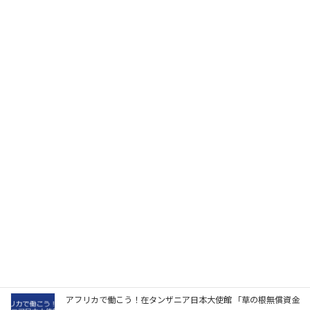
2026年5月16日～17日に東京で開催されます…
きっかけポータル
最新情報はXで確認を！
関連記事
外務省が無料で75名をアフリカ派遣！日本アフリカ相互理解促
進交流プログラム「 Japan-Africa Youth Program 」 短期派遣
プログラム日本人参加者募集
2026-05-18
アフリカで働こう！在タンザニア日本大使館 「草の根無償資金