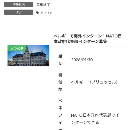
募集状況
募集終了
タグ
アフリカ
ベルギーで海外インターン！NATO日
本政府代表部 インターン募集
前の記事
締
2026/04/30
切
開
催
ベルギー（ブリュッセル）
地
ベ
ネ
フ
NATO日本政府代表部でイ
ィ
ンターンできる
ッ