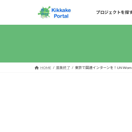
コ
ナ
ン
ビ
プロジェクトを探
テ
ゲ
ン
ー
ツ
シ
へ
ョ
ス
ン
キ
に
HOME
募集終了
東京で国連インターンを！UN Wo
ッ
移
プ
動