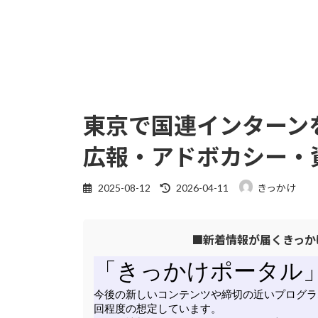
東京で国連インターンを
広報・アドボカシー・
最
2025-08-12
2026-04-11
きっかけ
終
更
■新着情報が届くきっか
新
日
時
: