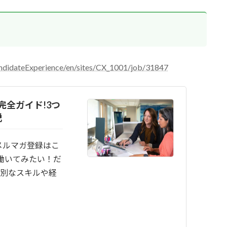
andidateExperience/en/sites/CX_1001/job/31847
完全ガイド!3つ
説
メルマガ登録はこ
働いてみたい！だ
特別なスキルや経