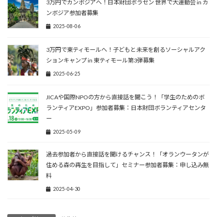
3万円でカンボジアへ！日本財団ボラセン 世界で大運動会 in カ
ンボジア参加者募集
2025-08-06
3万円で東ティモールへ！子どもと未来を創るソーシャルアク
ションキャンプ in 東ティモール第3弾募集
2025-06-25
JICAや国際NPOの方から直接話を聞こう！「学生のためのボ
ランティアEXPO」参加者募集：日本財団ボランティアセンタ
ー
2025-05-09
過去参加者から直接話を聞けるチャンス！「オランウータンが
住める森の再生を目指して」セミナー参加者募集：申し込み無
料
2025-04-30