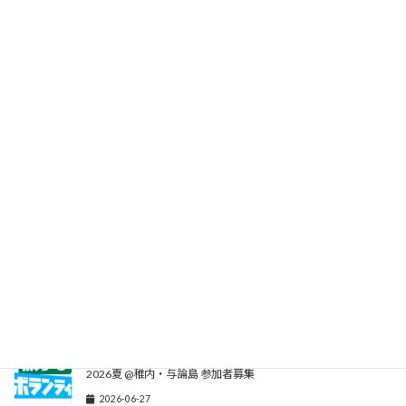
■
第3弾
■
第4弾
最新情報はXで確認を！
関連記事
東京都の大学生向け観光ボランティア2026｜英語ガイド体
験・英語不問の2コース
2026-07-16
25歳以下なら誰でも対象・旅費無料！旅するボランティア
2026夏 @稚内・与論島 参加者募集
2026-06-27