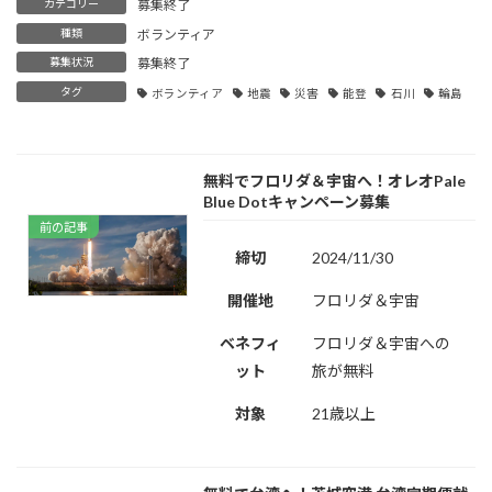
カテゴリー
募集終了
種類
ボランティア
募集状況
募集終了
タグ
ボランティア
地震
災害
能登
石川
輪島
無料でフロリダ＆宇宙へ！オレオPale
Blue Dotキャンペーン募集
前の記事
締切
2024/11/30
開催地
フロリダ＆宇宙
ベネフィ
フロリダ＆宇宙への
ット
旅が無料
対象
21歳以上