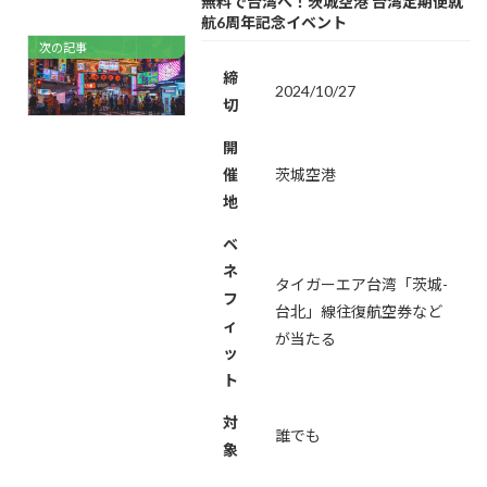
無料で台湾へ！茨城空港 台湾定期便就
航6周年記念イベント
次の記事
締
2024/10/27
切
開
催
茨城空港
地
ベ
ネ
タイガーエア台湾「茨城-
フ
台北」線往復航空券など
ィ
が当たる
ッ
ト
対
誰でも
象