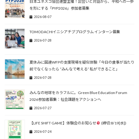
日本ユネスコ協会連盟主催！出会いと対話から、平和への一歩
を形にする「PYP2026」参加者募集
2026-08-07
TOMODACHIイニシアチブプログラム インターン募集
2026-07-28
夏休みに国連WFPの支援現場を疑似体験「今日の食事が当たり
前でなくなったら “みんなで考える” 私ができること」
2026-07-28
みんなの地球をカラフルに。Green Blue Education Forum
2026参加者募集：社会課題をアクションへ
2026-07-27
【LIFE SHIFT GAME】体験会のお知らせ
(締切:8/19[水])
2026-07-24