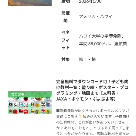
締切
2026/11/30
開催
アメリカ・ハワイ
地
ベネ
ハワイ大学の学費免除、
フィ
年間 38,000ドル、渡航費
ット
対象
修士・博士
完全無料でダウンロード可！子ども向
け教材一覧：塗り絵・ポスター・プロ
グラミング・地図まで【文科省・
次の記事
JAXA・ポケモン・ぷよぷよ等】
■新着情報が届くきっかけポータルメルマガ
登録はこちら
読み込んでいます… 子供向け
の知育教材、どれが良いか迷っていません
か？ あれもこれもと、とりあえず買ってしま
うとお金がかかります。 高額な教材を買った