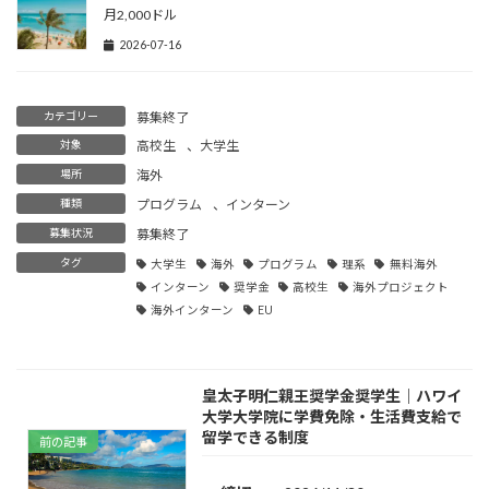
月2,000ドル
2026-07-16
カテゴリー
募集終了
対象
高校生
、
大学生
場所
海外
種類
プログラム
、
インターン
募集状況
募集終了
タグ
大学生
海外
プログラム
理系
無料海外
インターン
奨学金
高校生
海外プロジェクト
海外インターン
EU
皇太子明仁親王奨学金奨学生｜ハワイ
大学大学院に学費免除・生活費支給で
留学できる制度
前の記事