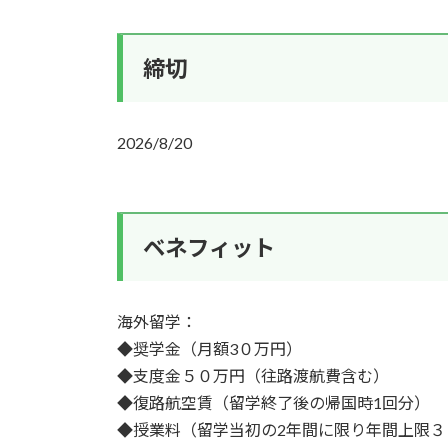
締切
2026/8/20
ベネフィット
海外留学：
◆奨学金（月額3０万円）
◆支度金５０万円（往路渡航費含む）
◆復路航空賃（留学終了後の帰国時1回分）
◆授業料（留学当初の2年間に限り年間上限３