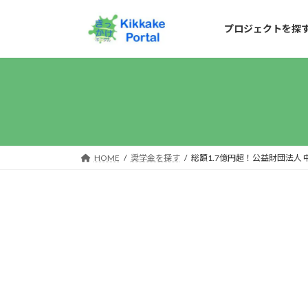
コ
ナ
ン
ビ
プロジェクトを探
テ
ゲ
ン
ー
ツ
シ
へ
ョ
ス
ン
キ
に
HOME
奨学金を探す
総額1.7億円超！公益財団法人
ッ
移
プ
動