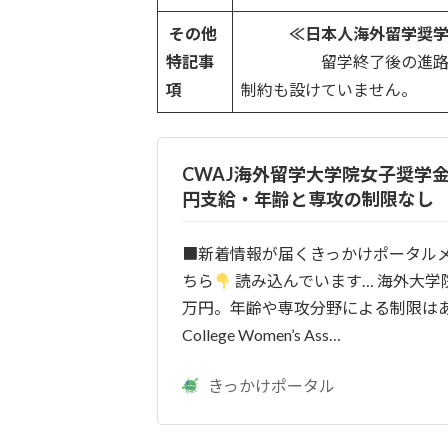
その他
≪日本人海外留学奨
特記事
留学終了後の進路につい
項
制約も設けていません。
CWAJ海外留学大学院女子奨学金2
円支給・年齢と専攻の制限なし
■新着情報が届くきっかけポータル
ちら
読み込んでいます… 海外大学
万円。年齢や専攻分野による制限は
College Women’s Ass…
きっかけポータル