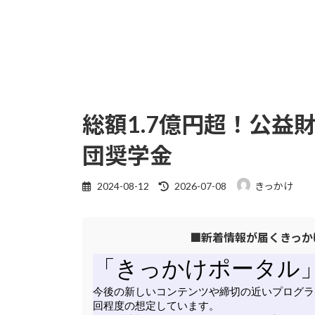
総額1.7億円超！公益
団奨学金
最
2024-08-12
2026-07-08
きっかけ
終
更
■新着情報が届くきっか
新
日
時
: