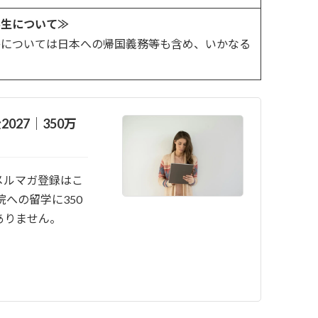
学生について≫
ては日本への帰国義務等も含め、いかなる
027｜350万
メルマガ登録はこ
院への留学に350
ありません。