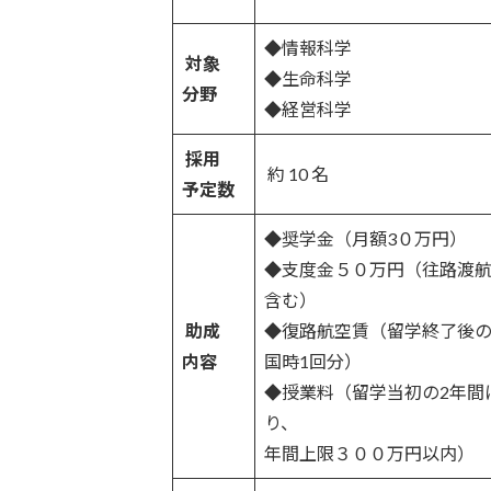
◆情報科学
対象
◆生命科学
分野
◆経営科学
採用
約 10 名
予定数
◆奨学金（月額3０万円）
◆支度金５０万円（往路渡
含む）
助成
◆復路航空賃（留学終了後
内容
国時1回分）
◆授業料（留学当初の2年間
り、
年間上限３００万円以内）