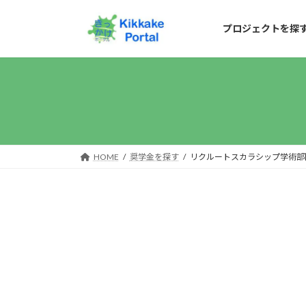
コ
ナ
ン
ビ
プロジェクトを探
テ
ゲ
ン
ー
ツ
シ
へ
ョ
ス
ン
キ
に
HOME
奨学金を探す
リクルートスカラシップ学術部門
ッ
移
プ
動