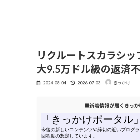
リクルートスカラシップ
大9.5万ドル級の返済
最
2024-08-04
2026-07-03
きっかけ
終
更
■新着情報が届くきっか
新
日
時
: