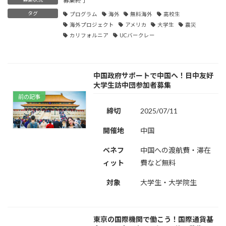
募集終了
タグ
プログラム
海外
無料海外
高校生
海外プロジェクト
アメリカ
大学生
震災
カリフォルニア
UCバークレー
中国政府サポートで中国へ！日中友好
大学生訪中団参加者募集
前の記事
締切
2025/07/11
開催地
中国
ベネフ
中国への渡航費・滞在
ィット
費など無料
対象
大学生・大学院生
東京の国際機関で働こう！国際通貨基