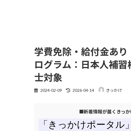
学費免除・給付金あり
ログラム：日本人補習
士対象
最
2024-02-09
2026-04-14
きっかけ
終
更
■新着情報が届くきっか
新
日
時