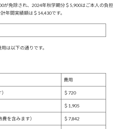
00が免除され、2024年秋学期分＄5,900はご本人の負担
年間実績額は＄14,430です。
費用は以下の通りです。
費用
す）
＄720
＄1,905
熱費を含みます）
＄7,842