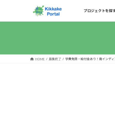
コ
ナ
ン
ビ
プロジェクトを探
テ
ゲ
ン
ー
ツ
シ
へ
ョ
ス
ン
キ
に
HOME
募集終了
学費免除・給付金あり！南インディ
ッ
移
プ
動