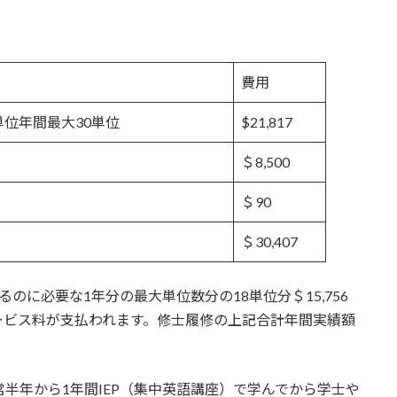
費用
位年間最大30単位
$21,817
＄8,500
＄90
＄30,407
のに必要な1年分の最大単位数分の18単位分＄15,756
ービス料が支払われます。修士履修の上記合計年間実績額
常半年から1年間IEP（集中英語講座）で学んでから学士や