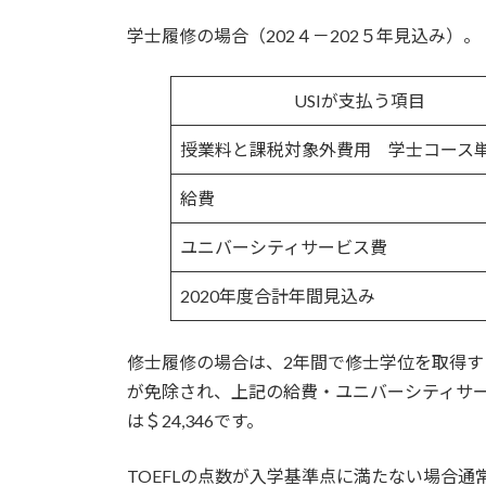
学士履修の場合（202４－202５年見込み）。
USIが支払う項目
授業料と課税対象外費用 学士コース単
給費
ユニバーシティサービス費
2020年度合計年間見込み
修士履修の場合は、2年間で修士学位を取得する
が免除され、上記の給費・ユニバーシティサ
は＄24,346です。
TOEFLの点数が入学基準点に満たない場合通