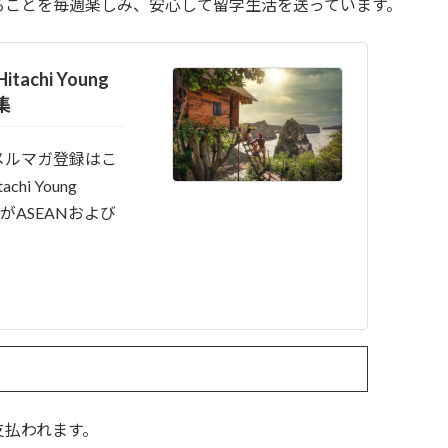
ることを毎週楽しみ、安心して留学生活を送っています。
chi Young
募集
メルマガ登録はこ
hi Young
、日立がASEANおよび
支払われます。