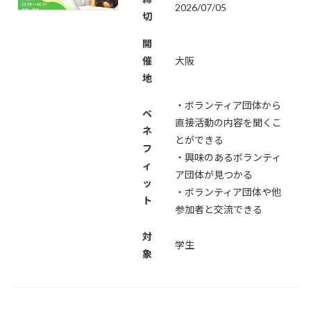
2026/07/05
切
開
催
大阪
地
・ボランティア団体から
ベ
直接活動の内容を聞くこ
ネ
とができる
フ
・興味のあるボランティ
ィ
ア団体が見つかる
ッ
・ボランティア団体や他
ト
参加者と交流できる
対
学生
象