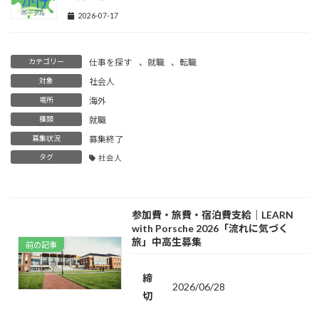
2026-07-17
カテゴリー
仕事を探す
、
就職
、
転職
対象
社会人
場所
海外
種類
就職
募集状況
募集終了
タグ
社会人
参加費・旅費・宿泊費支給｜LEARN
with Porsche 2026「流れに気づく
旅」中高生募集
前の記事
締
2026/06/28
切