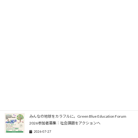
を形にする「PYP2026」参加者募集
2026-08-07
ASEF LinkUp 2026｜スロベニア渡航費・宿泊費支給、文化・芸
術関係者募集
2026-08-06
JEX 2026 日独若手専門家交流プログラム｜量子技術研究者を
ドイツへ・渡航費など支給
2026-08-04
UN Women Communications and Advocacy Consultant｜東京
勤務・広報職募集
2026-07-29
みんなの地球をカラフルに。Green Blue Education Forum
2026参加者募集：社会課題をアクションへ
2026-07-27