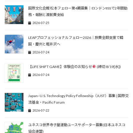
国際文化会館 松本フェロー第4期募集｜ロンドンIISSで2年間勤
務・報酬と渡航費支給
2026-07-25
LEAPプロフェッショナルフェロー2026｜旅費全額支援で韓
国・慶州と軽井沢へ
2026-07-24
【LIFE SHIFT GAME】体験会のお知らせ
(締切:8/19[水])
2026-07-24
Japan–U.S. Technology Policy Fellowship（JUST）募集 | 国際交
流基金・Pacific Forum
2026-07-22
ユネスコ世界寺子屋運動ユースサポーター募集(日本ユネスコ
協会連盟)