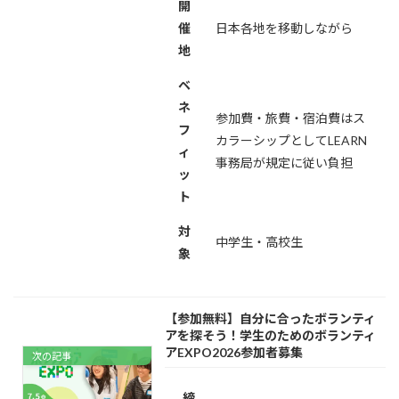
開
催
日本各地を移動しながら
地
ベ
ネ
参加費・旅費・宿泊費はス
フ
カラーシップとしてLEARN
ィ
事務局が規定に従い負担
ッ
ト
対
中学生・高校生
象
【参加無料】自分に合ったボランティ
アを探そう！学生のためのボランティ
アEXPO2026参加者募集
次の記事
締