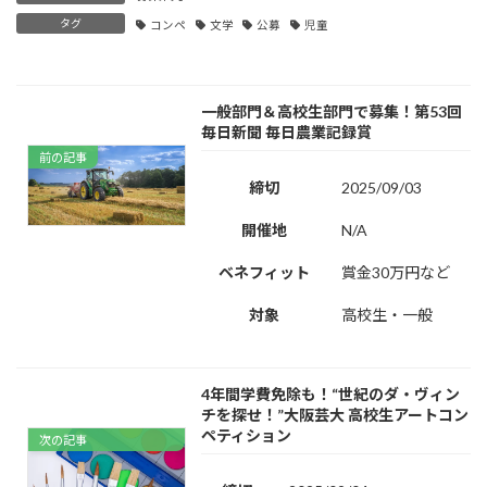
タグ
コンペ
文学
公募
児童
一般部門＆高校生部門で募集！第53回
毎日新聞 毎日農業記録賞
前の記事
締切
2025/09/03
開催地
N/A
ベネフィット
賞金30万円など
対象
高校生・一般
4年間学費免除も！“世紀のダ・ヴィン
チを探せ！”大阪芸大 高校生アートコン
ペティション
次の記事