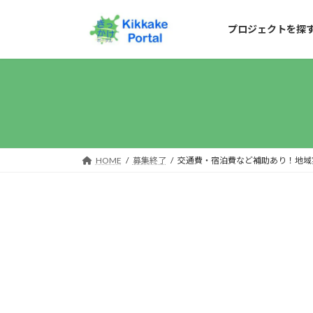
コ
ナ
ン
ビ
プロジェクトを探
テ
ゲ
ン
ー
ツ
シ
へ
ョ
ス
ン
キ
に
HOME
募集終了
交通費・宿泊費など補助あり！地域実践型
ッ
移
プ
動