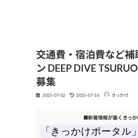
交通費・宿泊費など補
ン DEEP DIVE TS
募集
最
2025-07-02
2025-07-16
きっかけ
終
更
■新着情報が届くきっか
新
日
時