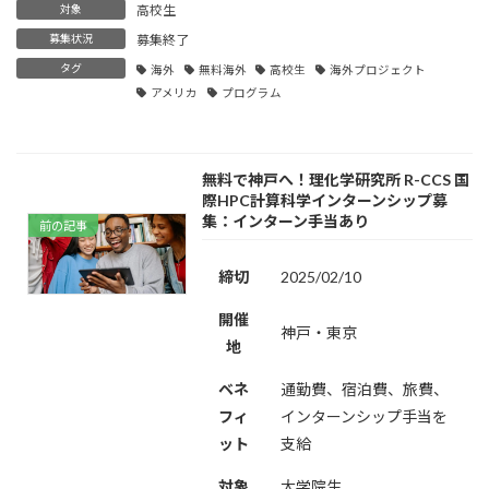
対象
高校生
募集状況
募集終了
タグ
海外
無料海外
高校生
海外プロジェクト
アメリカ
プログラム
無料で神戸へ！理化学研究所 R-CCS 国
際HPC計算科学インターンシップ募
集：インターン手当あり
前の記事
締切
2025/02/10
開催
神戸・東京
地
ベネ
通勤費、宿泊費、旅費、
フィ
インターンシップ手当を
ット
支給
対象
大学院生