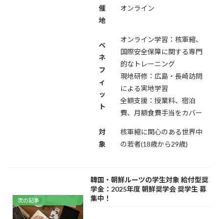
催
オンライン
地
オンライン学習：核軍縮、
ベ
国際安全保障に関する専門
ネ
的なトレーニング
フ
現地研修：広島・長崎訪問
ィ
による実地学習
ッ
全額支援：授業料、宿泊
ト
費、月額食費手当をカバー
対
核軍縮に関心のある世界中
象
の若者(18歳から29歳)
韓国・朝鮮ルーツの学生対象 給付型奨
学金：2025年度 朝鮮奨学会 奨学生 募
集中！
次の記事