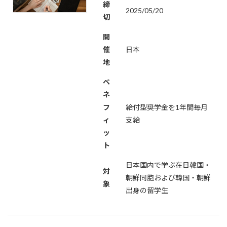
締
2025/05/20
切
開
催
日本
地
ベ
ネ
フ
給付型奨学金を1年間毎月
ィ
支給
ッ
ト
日本国内で学ぶ在日韓国・
対
朝鮮同胞および韓国・朝鮮
象
出身の留学生