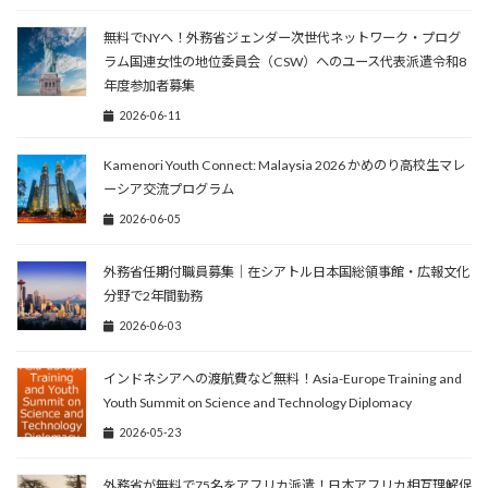
無料でNYへ！外務省ジェンダー次世代ネットワーク・プログ
ラム国連女性の地位委員会（CSW）へのユース代表派遣令和8
年度参加者募集
2026-06-11
Kamenori Youth Connect: Malaysia 2026 かめのり高校生マレ
ーシア交流プログラム
2026-06-05
外務省任期付職員募集｜在シアトル日本国総領事館・広報文化
分野で2年間勤務
2026-06-03
インドネシアへの渡航費など無料！Asia-Europe Training and
Youth Summit on Science and Technology Diplomacy
2026-05-23
外務省が無料で75名をアフリカ派遣！日本アフリカ相互理解促