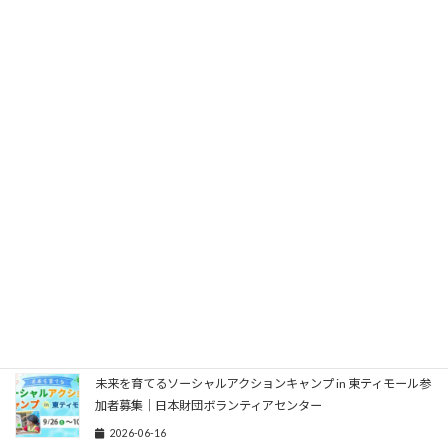
選考・日程
2026-07-17
East-West Center Young Professionals Program 2026募集｜
月2,000ドル
2026-07-16
500万円支給！日本医師会 ハーバード大学 武見国際保健プログ
ラム 日本人フェロー募集
2026-07-11
ASEAN各国への渡航費など無料！外務省 JENESYS対日理解促
進交流プログラム参加者募集：高校生から院生まで
2026-06-27
未来を育てるソーシャルアクションキャンプ in 東ティモール参
加者募集｜日本財団ボランティアセンター
2026-06-16