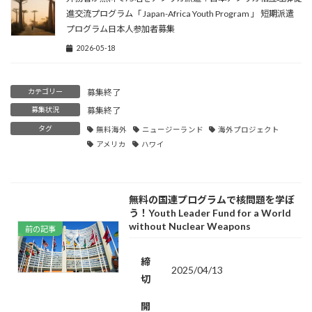
進交流プログラム「 Japan-Africa Youth Program 」 短期派遣
プログラム日本人参加者募集
2026-05-18
カテゴリー
募集終了
募集状況
募集終了
タグ
無料海外
ニュージーランド
海外プロジェクト
アメリカ
ハワイ
無料の国連プログラムで核問題を学ぼ
う！Youth Leader Fund for a World
without Nuclear Weapons
前の記事
締
2025/04/13
切
開