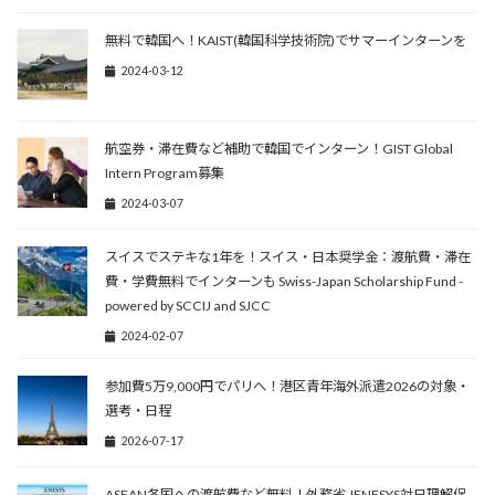
無料で韓国へ！KAIST(韓国科学技術院)でサマーインターンを
2024-03-12
航空券・滞在費など補助で韓国でインターン！GIST Global
Intern Program募集
2024-03-07
スイスでステキな1年を！スイス・日本奨学金：渡航費・滞在
費・学費無料でインターンも Swiss-Japan Scholarship Fund -
powered by SCCIJ and SJCC
2024-02-07
参加費5万9,000円でパリへ！港区青年海外派遣2026の対象・
選考・日程
2026-07-17
ASEAN各国への渡航費など無料！外務省 JENESYS対日理解促