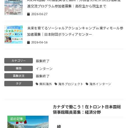
進交流プログラム参加者募集：高校生から院生まで
2026-06-27
未来を育てるソーシャルアクションキャンプ in 東ティモール参
加者募集｜日本財団ボランティアセンター
2026-06-16
カテゴリー
募集終了
種類
インターン
募集状況
募集終了
タグ
無料海外
海外プロジェクト
海外インターン
カナダで働こう！在トロント日本国総
領事館職員募集：経済分野
前の記事
締