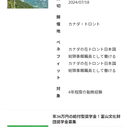
2024/07/18
切
開
催
カナダ・トロント
地
ベ
ネ
カナダの在トロント日本国
フ
総領事館職員として働ける
ィ
カナダの在トロント日本国
ッ
総領事館職員として働ける
ト
対
4年程度の勤務経験
象
年36万円の給付型奨学金！富山文化財
団奨学金募集