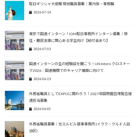
駐日ギリシャ大使館 現地職員募集｜案内係・事務職
2026-07-14
東京で国連インターン！IOM駐日事務所インターン募集｜移
住・難民支援に関心ある学生向け【給付金あり】
2026-07-03
国連インターンの生の経験談を聞こう！UN Intern クロストー
ク2026：国連機関でのキャリア構築に向けて
2026-06-23
外務省職員としてEXPOに関わろう！2027年国際園芸博覧会接
遇担当募集
2026-06-05
外務省職員募集｜在エルビル領事事務所 (イラク・クルド人自
治区)