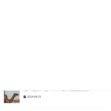
Wv7HFYl_d5
最新情報はXで確認を！
関連記事
アフリカで働こう！在モロッコ日本国大使館職員募集
2024-11-08
海外で働こう！在バーレーン日本大使館職員募集
2024-08-25