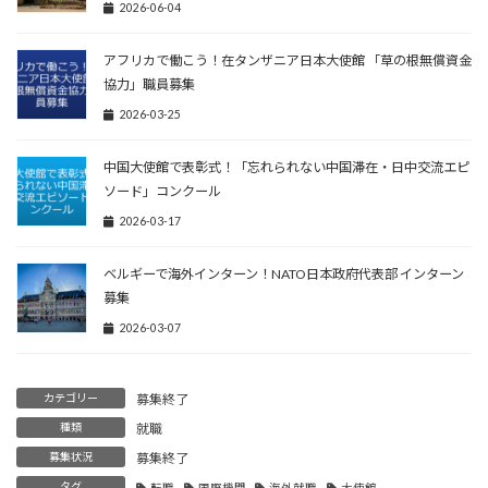
2026-06-04
アフリカで働こう！在タンザニア日本大使館 「草の根無償資金
協力」職員募集
2026-03-25
中国大使館で表彰式！「忘れられない中国滞在・日中交流エピ
ソード」コンクール
2026-03-17
ベルギーで海外インターン！NATO日本政府代表部 インターン
募集
2026-03-07
カテゴリー
募集終了
種類
就職
募集状況
募集終了
タグ
転職
国際機関
海外就職
大使館