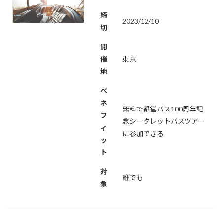
締
2023/12/10
切
開
催
東京
地
ベ
ネ
無料で都営バス100周年記
フ
念シークレットバスツアー
ィ
に参加できる
ッ
ト
対
誰でも
象