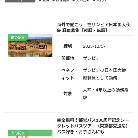
海外で働こう！在ザンビア日本国大使
館 職員募集【就職・転職】
前の記事
締切
2023/12/17
開催地
ザンビア
ベネフ
ザンビアの日本国大使
ィット
館職員として勤務
大卒・4年以上の勤務経
対象
験
完全無料！都営バス100周年記念シー
クレットバスツアー（東京都交通局）
バス好き・お子さんにも
次の記事