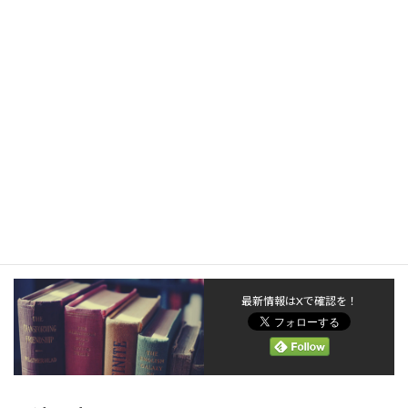
作家になろう！公募中の文学賞一覧：応
募のコツやメリットも
■新着情報が届くきっかけポータルメルマガ登
録はこちら
読み込んでいます… 自分の書い
た本が本屋さんに並び、印税も入る。 夢のよ
うな、とても難しいことのように思える…
きっかけポータル
最新情報はXで確認を！