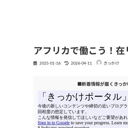
アフリカで働こう！在
最
2025-01-16
2026-04-11
きっかけ
終
更
■新着情報が届くきっか
新
日
時
: