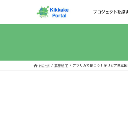
コ
ナ
ン
ビ
プロジェクトを探
テ
ゲ
ン
ー
ツ
シ
へ
ョ
ス
ン
キ
に
HOME
募集終了
アフリカで働こう！在リビア日本国
ッ
移
プ
動