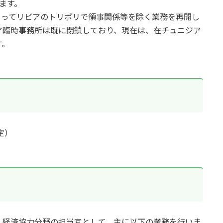
ます。
もってリビアのトリポリで領事関係等を除く業務を再開し
ア臨時事務所は既に閉鎖しており、現在は、在チュニジア
す。
定）
経済協力分野の担当官として、主に以下の業務を行いま