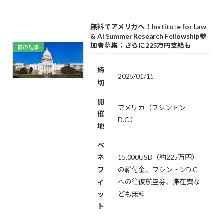
無料でアメリカへ！Institute for Law
& AI Summer Research Fellowship参
加者募集：さらに225万円支給も
前の記事
締
2025/01/15
切
開
アメリカ（ワシントン
催
D.C.）
地
ベ
ネ
15,000USD（約225万円）
フ
の給付金、ワシントンD.C.
ィ
への往復航空券、滞在費な
ッ
ども無料
ト