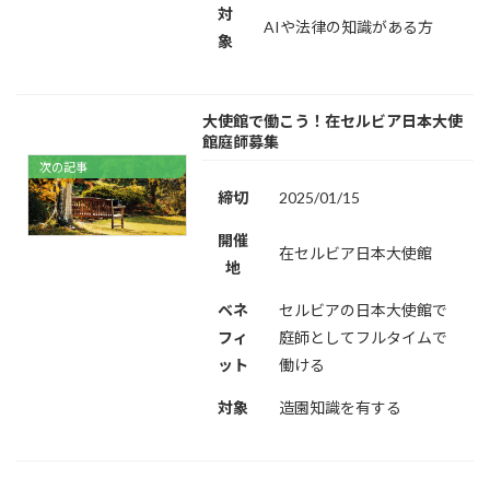
対
AIや法律の知識がある方
象
大使館で働こう！在セルビア日本大使
館庭師募集
次の記事
締切
2025/01/15
開催
在セルビア日本大使館
地
ベネ
セルビアの日本大使館で
フィ
庭師としてフルタイムで
ット
働ける
対象
造園知識を有する