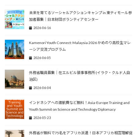
未来を育てるソーシャルアクションキャンプ in 東ティモール参
加者募集｜日本財団ボランティアセンター
2026-06-16
Kamenori Youth Connect: Malaysia 2026 かめのり高校生マレ
ーシア交流プログラム
2026-06-05
外務省職員募集｜在エルビル領事事務所 (イラク・クルド人自
治区)
2026-06-04
インドネシアへの渡航費など無料！Asia-Europe Training and
Youth Summit on Science and Technology Diplomacy
2026-05-23
外務省が無料で75名をアフリカ派遣！日本アフリカ相互理解促