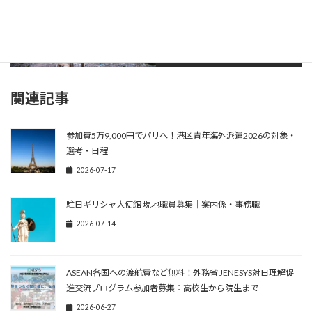
最新情報はXで確認を！
関連記事
参加費5万9,000円でパリへ！港区青年海外派遣2026の対象・
選考・日程
2026-07-17
駐日ギリシャ大使館 現地職員募集｜案内係・事務職
2026-07-14
ASEAN各国への渡航費など無料！外務省 JENESYS対日理解促
進交流プログラム参加者募集：高校生から院生まで
2026-06-27