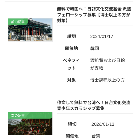
無料で韓国へ！日韓文化交流基金 派遣
フェローシップ募集【博士以上の方が
対象】
前の記事
締切
2024/01/17
開催地
韓国
ベネフィ
渡航費および日給
ット
が支給
対象
博士課程以上の方
作文して無料で台湾へ！日台文化交流
青少年スカラシップ募集
次の記事
締切
2026/01/12
開催地
台湾