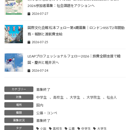
2026参加者募集：社会課題をアクションへ
2026-07-27
国際文化会館 松本フェロー第4期募集｜ロンドンIISSで2年間勤
務・報酬と渡航費支給
2026-07-25
LEAPプロフェッショナルフェロー2026｜旅費全額支援で韓
国・慶州と軽井沢へ
2026-07-24
カテゴリー
募集終了
対象
中学生
、
高校生
、
大学生
、
大学院生
、
社会人
場所
国内
種類
公募・コンペ
募集状況
募集終了
タグ
小説
高校生
公募
中学生
大学生