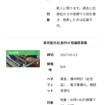
新人に限ります。過去に出
対
版社からの依頼で小説を書
象
き、発表した方は応募不
可。
東京創元社 創作SF短編賞募集
次の記事
締切
2027/01/12
開催
N/A
地
ベネ
賞金、懐中時計（記念
フィ
品）、電子書籍化、朗読
ット
音源化
枚数：40字×40行換算で
対象