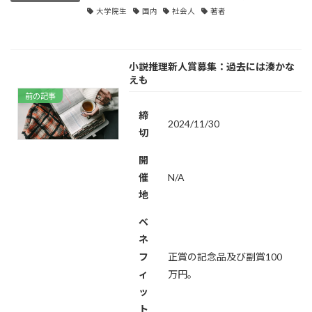
大学院生
国内
社会人
著者
小説推理新人賞募集：過去には湊かな
えも
前の記事
締
2024/11/30
切
開
催
N/A
地
ベ
ネ
フ
正賞の記念品及び副賞100
ィ
万円。
ッ
ト