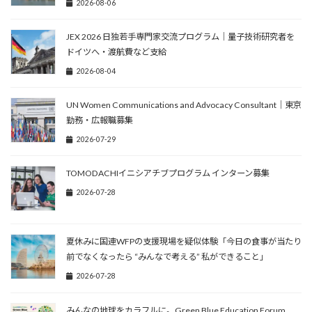
2026-08-06
JEX 2026 日独若手専門家交流プログラム｜量子技術研究者を
ドイツへ・渡航費など支給
2026-08-04
UN Women Communications and Advocacy Consultant｜東京
勤務・広報職募集
2026-07-29
TOMODACHIイニシアチブプログラム インターン募集
2026-07-28
夏休みに国連WFPの支援現場を疑似体験「今日の食事が当たり
前でなくなったら “みんなで考える” 私ができること」
2026-07-28
みんなの地球をカラフルに。Green Blue Education Forum