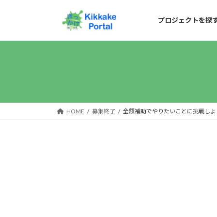
コ
ナ
ン
ビ
プロジェクトを探
テ
ゲ
ン
ー
ツ
シ
へ
ョ
ス
ン
キ
に
HOME
募集終了
全額補助でやりたいことに挑戦しよ
ッ
移
プ
動