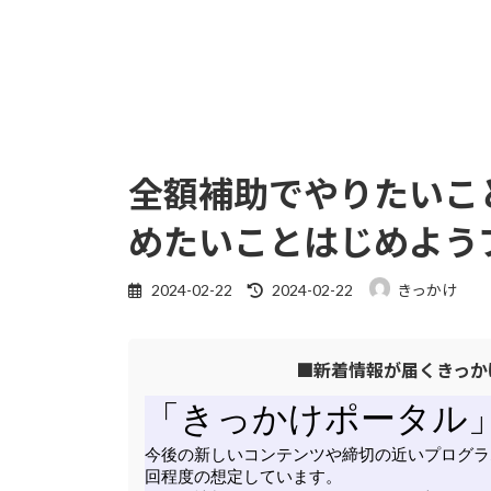
全額補助でやりたいこ
めたいことはじめよう
最
2024-02-22
2024-02-22
きっかけ
終
更
■新着情報が届くきっか
新
日
時
: