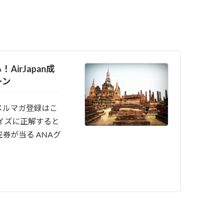
irJapan成
ーン
メルマガ登録はこ
イズに正解すると
券が当る ANAグ