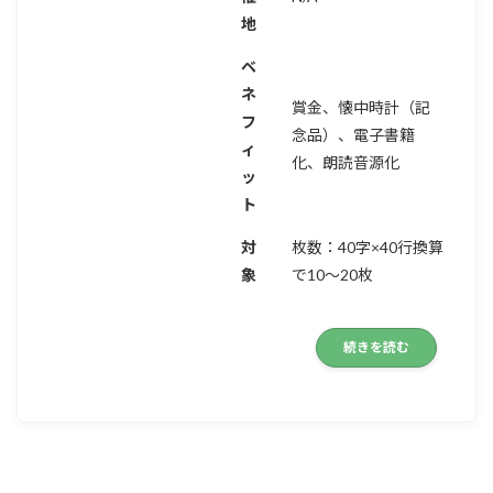
地
ベ
ネ
賞金、懐中時計（記
フ
念品）、電子書籍
ィ
化、朗読音源化
ッ
ト
対
枚数：40字×40行換算
象
で10～20枚
続きを読む