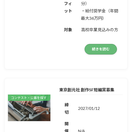
フィ
分）
ット
・給付奨学金（年間
最大36万円）
対象
高校卒業見込みの方
続きを読む
東京創元社 創作SF短編賞募集
コンテスト・公募を探す
締
2027/01/12
切
開
催
N/A