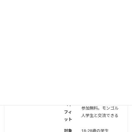
続きを読む
外務省主催！第5回日本・モンゴ
ル学生フォーラム2026｜参加無
プロジェクトを探す
料・18～28歳の学生募集
締切
2026/08/17
開催
宇都宮
地
ベネ
参加無料。モンゴル
フィ
人学生と交流できる
ット
対象
18-28歳の学生