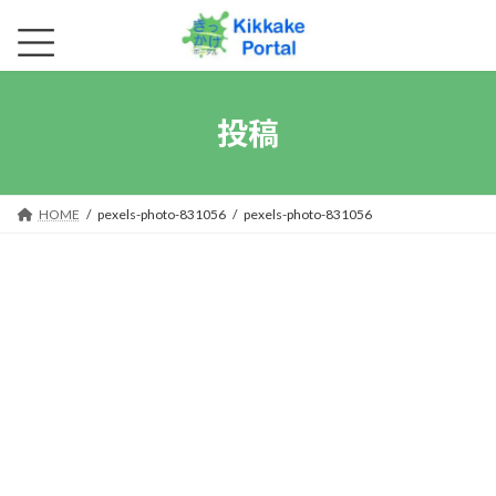
コ
ナ
ン
ビ
テ
ゲ
ン
ー
投稿
ツ
シ
へ
ョ
ス
ン
キ
に
HOME
pexels-photo-831056
pexels-photo-831056
ッ
移
プ
動