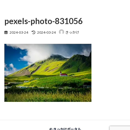
pexels-photo-831056
最
2024-03-24
2024-03-24
きっかけ
終
更
新
日
時
:
©
きっかけポータル