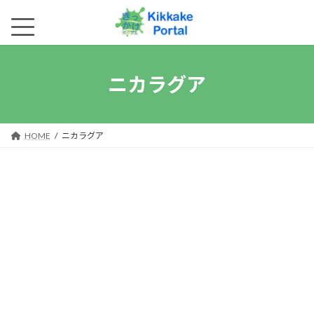
コ
ナ
ン
ビ
テ
ゲ
ン
ー
ニカラグア
ツ
シ
へ
ョ
ス
ン
キ
に
HOME
ニカラグア
ッ
移
プ
動